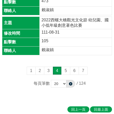
473
賴淑娟
2022西螺大橋觀光文化節 幼兒園、國
小低年級創意著色比賽
111-08-31
105
賴淑娟
1
2
3
4
5
6
7
每頁筆數
/
124
回上一頁
回最上面