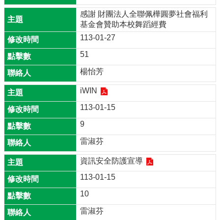
口
感謝 財團法人全聯佩樺圓夢社會福利
說
基金會贊助本校舞蹈經費
展
113-01-27
能
專
51
區
楊怡芳
回
iWIN
首
頁
113-01-15
網
9
站
雷淑芬
導
覽
資訊安全防護宣導
雲
113-01-15
林
縣
10
教
雷淑芬
育