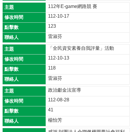
網
112年E-game網路競 賽
網
112-10-17
頁
平
123
台
雷淑芬
登
入
「全民資安素養自我評量」活動
頁
面
112-10-13
118
網
站
雷淑芬
資
料
政治獻金法宣導
開
112-08-28
放
宣
41
告
楊怡芳
隱
私
感謝 財團法人全聯佩樺圓夢社會福利