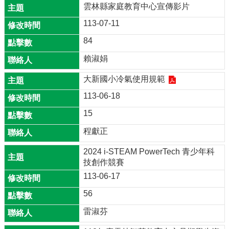
學
雲林縣家庭教育中心宣傳影片
團
113-07-11
隊
84
校
園
賴淑娟
成
果
大新國小冷氣使用規範
校
113-06-18
務
15
E
化
程獻正
校
2024 i-STEAM PowerTech 青少年科
園
技創作競賽
動
113-06-17
態
56
家
長
雷淑芬
會