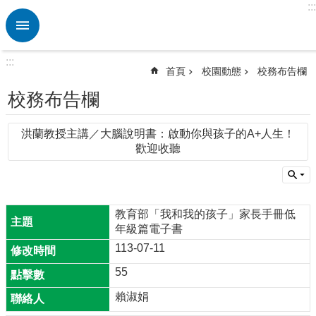
:::
跳到主要內容區塊
進
階
搜
:::
尋
首頁
校園動態
校務布告欄
熱
校務布告欄
門
關
洪蘭教授主講／大腦說明書：啟動你與孩子的A+人生！
鍵
歡迎收聽
字
回
首
頁
教育部「我和我的孩子」家長手冊低
年級篇電子書
行
政
113-07-11
處
55
室
賴淑娟
教