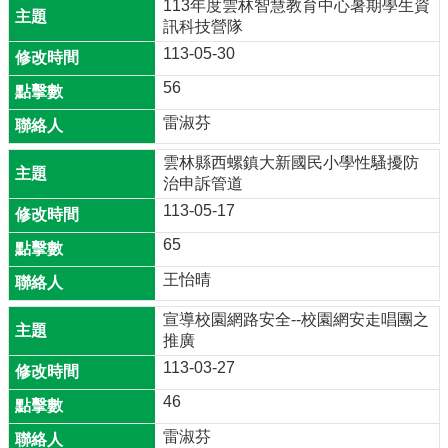
113年度雲林智慧教育中心暑期學生資
檔
訊科技營隊
案
113-05-30
櫃
56
數
位
雷淑芬
自
主
雲林縣西螺鎮大新國民小學性騷擾防
學
治申訴管道
習
113-05-17
大
65
新
王怡晴
國
小
宣導校園網路安全--校園網安走唱團之
課
推廣
程
計
113-03-27
畫
46
英
雷淑芬
語