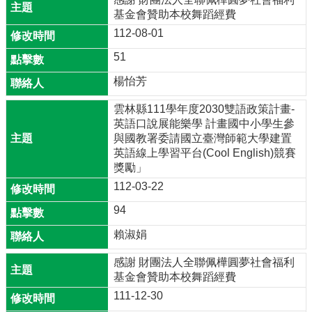
權
基金會贊助本校舞蹈經費
宣
112-08-01
告
51
資
訊
楊怡芳
安
雲林縣111學年度2030雙語政策計畫-
全
英語口說展能樂學 計畫國中小學生參
政
與國教署委請國立臺灣師範大學建置
策
英語線上學習平台(Cool English)競賽
獎勵」
112-03-22
94
賴淑娟
感謝 財團法人全聯佩樺圓夢社會福利
基金會贊助本校舞蹈經費
111-12-30