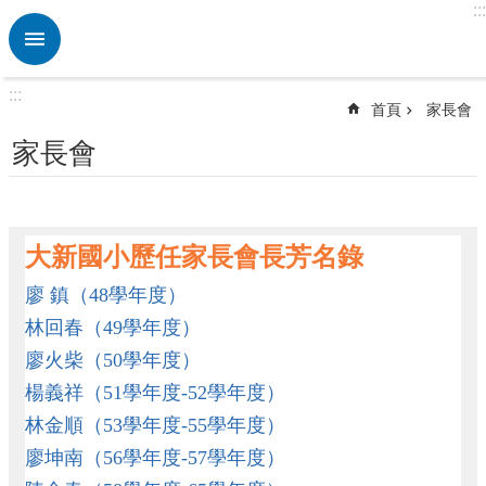
:::
跳到主要內容區塊
進
階
搜
:::
尋
首頁
家長會
熱
家長會
門
關
鍵
字
大新國小歷任家長會長芳名錄
回
廖 鎮（48學年度）
首
頁
林回春（49學年度）
行
廖火柴（50學年度）
政
楊義祥（51學年度-52學年度）
處
林金順（53學年度-55學年度）
室
廖坤南（56學年度-57學年度）
教