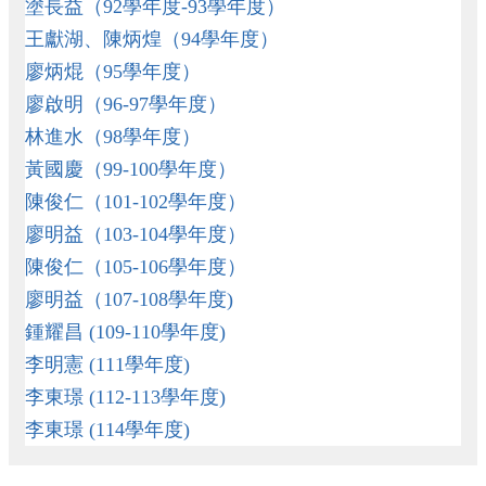
塗長益（92學年度-93學年度）
檔
王獻湖、陳炳煌（94學年度）
案
櫃
廖炳焜（95學年度）
廖啟明（96-97學年度）
數
位
林進水（98學年度）
自
黃國慶（99-100學年度）
主
學
陳俊仁（101-102學年度）
習
廖明益（103-104學年度）
大
陳俊仁（105-106學年度）
新
廖明益（107-108學年度)
國
小
鍾耀昌 (109-110學年度)
課
李明憲 (111學年度)
程
李東璟 (112-113學年度)
計
畫
李東璟 (114學年度)
英
語