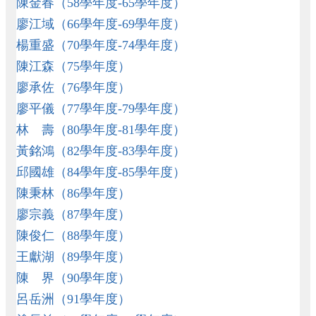
陳金春（58學年度-65學年度）
學
團
廖江域（66學年度-69學年度）
隊
楊重盛（70學年度-74學年度）
校
陳江森（75學年度）
園
廖承佐（76學年度）
成
果
廖平儀（77學年度-79學年度）
林 壽（80學年度-81學年度）
校
務
黃銘鴻（82學年度-83學年度）
E
邱國雄（84學年度-85學年度）
化
陳秉林（86學年度）
校
廖宗義（87學年度）
園
動
陳俊仁（88學年度）
態
王獻湖（89學年度）
家
陳 界（90學年度）
長
呂岳洲（91學年度）
會