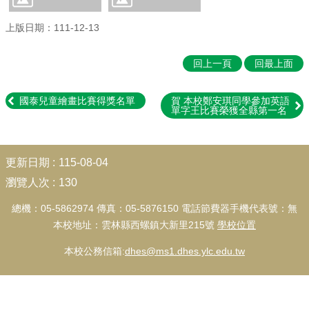
學
團
上版日期：111-12-13
隊
校
回上一頁
回最上面
園
成
國泰兒童繪畫比賽得獎名單
賀 本校鄭安琪同學參加英語
果
單字王比賽榮獲全縣第一名
校
務
:::
E
更新日期
115-08-04
化
瀏覽人次
130
校
總機：05-5862974 傳真：05-5876150 電話節費器手機代表號：無
園
動
本校地址：雲林縣西螺鎮大新里215號
學校位置
態
本校公務信箱:
dhes@ms1.dhes.ylc.edu.tw
家
長
會