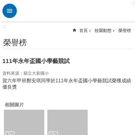
:::
跳到主要內容區塊
進
階
搜
:::
尋
首頁
校園動態
榮譽榜
熱
榮譽榜
門
關
鍵
111年永年盃國小學藝競試
字
資料來源：縣立大新國小
回
賀六年甲班鄭安琪同學於111年永年盃國小學藝競試榮獲成績
首
優良獎
頁
行
相關圖片
政
處
室
教