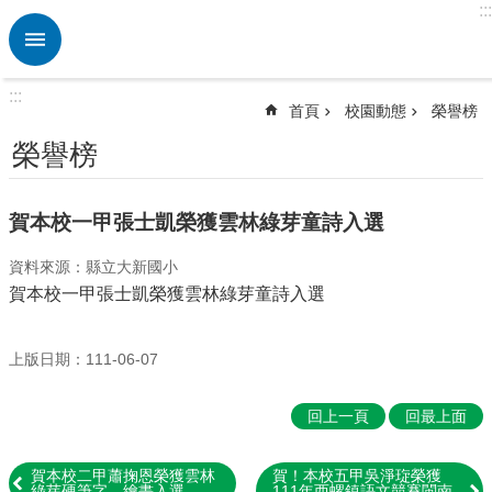
:::
跳到主要內容區塊
進
階
搜
:::
尋
首頁
校園動態
榮譽榜
熱
榮譽榜
門
關
鍵
賀本校一甲張士凱榮獲雲林綠芽童詩入選
字
資料來源：縣立大新國小
回
賀本校一甲張士凱榮獲雲林綠芽童詩入選
首
頁
上版日期：111-06-07
行
政
處
回上一頁
回最上面
室
教
賀本校二甲蕭掬恩榮獲雲林
賀！本校五甲吳淨琁榮獲
綠芽硬筆字、繪畫入選
111年西螺鎮語文競賽閩南