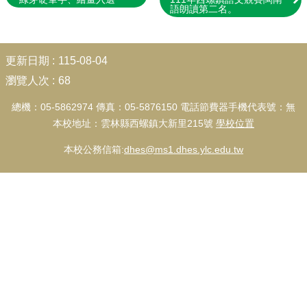
學
語朗讀第二名。
團
隊
:::
校
更新日期
115-08-04
園
瀏覽人次
68
成
果
總機：05-5862974 傳真：05-5876150 電話節費器手機代表號：無
本校地址：雲林縣西螺鎮大新里215號
學校位置
校
務
本校公務信箱:
dhes@ms1.dhes.ylc.edu.tw
E
化
校
園
動
態
家
長
會