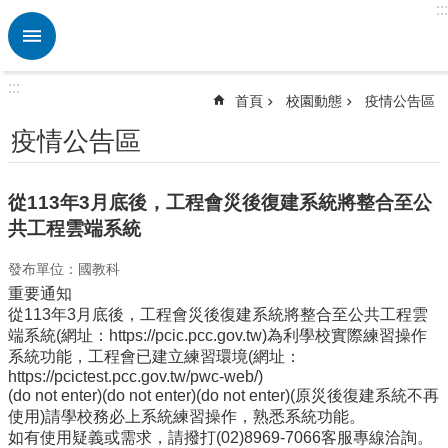
:::
跳到主要內容區塊
進
階
搜
:::
尋
首頁
校園動態
疫情公告區
熱
疫情公告區
門
關
鍵
從113年3月底後，工程會災後復建系統將整合至公
字
共工程雲端系統
回
發布單位：國教科
首
頁
重要通知
從113年3月底後，工程會災後復建系統將整合至公共工程雲
行
端系統(網址：https://pcic.pcc.gov.tw)為利學校實際練習操作
政
系統功能，工程會已建立練習環境(網址：
處
https://pcictest.pcc.gov.tw/pwc-web/)
室
(do not enter)(do not enter)(do not enter)(原災後復建系統不再
使用)請學校務必上系統練習操作，熟悉系統功能。
教
如有使用疑義或需求，請撥打(02)8969-7066客服專線洽詢。