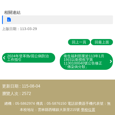
學
團
隊
相關連結
校
園
上版日期：113-03-29
成
果
回上一頁
回最上面
校
務
2024年登革熱/屈公病防治
衛生福利部業於113年1月
E
工作指引
19日以衛授疾字第
化
1130100040號公告修正
「傳染病分類」
校
園
:::
動
更新日期
115-08-04
態
瀏覽人次
2572
家
總機：05-5862974 傳真：05-5876150 電話節費器手機代表號：無
長
會
本校地址：雲林縣西螺鎮大新里215號
學校位置